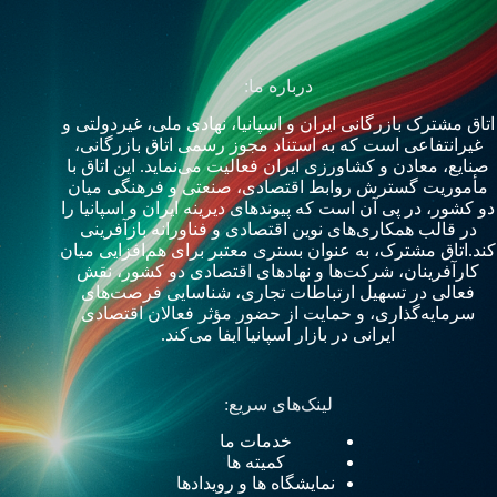
درباره ما:
اتاق مشترک بازرگانی ایران و اسپانیا
، نهادی ملی، غیردولتی و
غیرانتفاعی است که به استناد مجوز رسمی اتاق بازرگانی،
صنایع، معادن و کشاورزی ایران فعالیت می‌نماید. این اتاق با
مأموریت گسترش روابط اقتصادی، صنعتی و فرهنگی میان
دو کشور، در پی آن است که پیوندهای دیرینه ایران و اسپانیا را
در قالب همکاری‌های نوین اقتصادی و فناورانه بازآفرینی
کند.
اتاق مشترک، به عنوان بستری معتبر برای هم‌افزایی میان
کارآفرینان، شرکت‌ها و نهادهای اقتصادی دو کشور، نقش
فعالی در تسهیل ارتباطات تجاری، شناسایی فرصت‌های
سرمایه‌گذاری، و حمایت از حضور مؤثر فعالان اقتصادی
ایرانی در بازار اسپانیا ایفا می‌کند.
لینک‌های سریع:
خدمات ما
کمیته ها
نمایشگاه ها و رویدادها