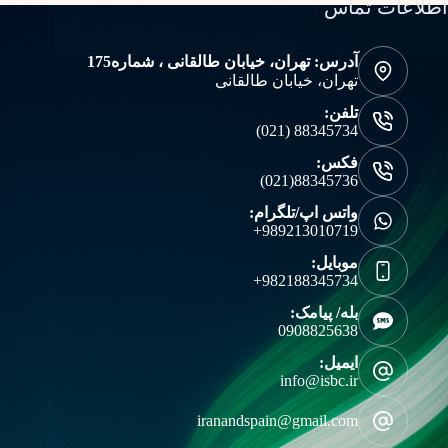
اطلاعات تماس
دبیرخانه اتاق مشترک
2025-12-27
آدرس: تهران، خیابان طالقانی ، شماره175
تهران، خیابان طالقانی
تلفن:
88345734 (021)
فکس:
88345736(021)
واتس اپ/تلگرام:
989213010719+
موبایل:
982188345734+
بله/ پیامک:
0908825638
ایمیل:
info@isbc.ir
iranandspain@gmail.com