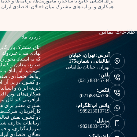
برای آشنایی جامع با ساختار، مأموریت‌ها، برنامه‌ها و 
همکاری و برنامه‌های مشترک میان فعالان اقتصادی ایران و 
اطلاعات تماس
درباره ما:
اتاق مشترک بازرگانی 
نهادی ملی، غیردولتی
آدرس: تهران، خیابان
که به استناد مجوز رس
طالقانی ، شماره175
صنایع، معادن و کشاو
تهران، خیابان طالقانی
می‌نماید. این اتاق ب
تلفن:
روابط اقتصادی، صنع
88345734 (021)
دو کشور، در پی آن ا
دیرینه ایران و اسپانیا
فکس:
همکاری‌های نوین اقتص
88345736(021)
بازآفرینی کند.
اتاق مش
واتس اپ/تلگرام:
بستری معتبر برای هم
989213010719+
کارآفرینان، شرکت‌ها
دو کشور، نقش فعالی
موبایل:
ارتباطات تجاری، شن
982188345734+
سرمایه‌گذاری، و حما
فعالان اقتصادی ایرانی
بله/ پیامک: