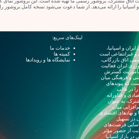
خدمات اتاق مشترک، بروشور رسمی ما تهیه شده است. این بروشور نمای
اسپانیا را ارائه می‌دهد. از شما دعوت می‌شود نسخه کامل بروشور را 
لینک‌های سریع:
ایران و اسپانیا
،
خدمات ما
 و غیرانتفاعی است
کمیته ها
می اتاق بازرگانی،
نمایشگاه ها و رویدادها
رزی ایران فعالیت
ا مأموریت گسترش
تی و فرهنگی میان
ست که پیوندهای
 را در قالب
ادی و فناورانه
ترک، به عنوان
‌افزایی میان
 و نهادهای اقتصادی
 در تسهیل
اسایی فرصت‌های
یت از حضور مؤثر
 در بازار اسپانیا